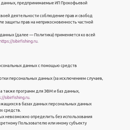
х данных, предпринимаемые ИП Прокофьевой
 своей деятельности соблюдение прав и свобод
сле защиты прав на неприкосновенность частной
данных (далее — Политика) применяется ко всей
https://sibirfishing.ru
.
ерсональных данных с помощью средств
тки персональных данных (за исключением случаев,
 а также программ для ЭВМ и баз данных,
://sibirfishing.ru
.
ржащихся в базах данных персональных данных
х средств.
рых невозможно определить без использования
ретному Пользователю или иному субъекту