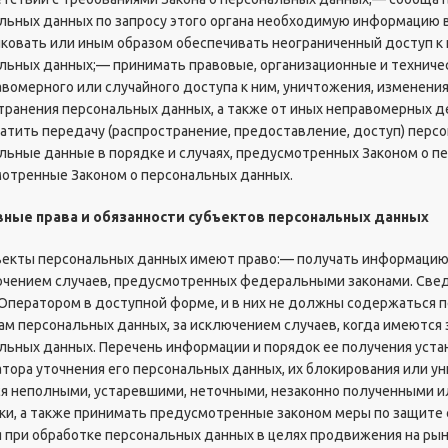
льных данных по запросу этого органа необходимую информацию в 
ковать или иным образом обеспечивать неограниченный доступ к
льных данных;— принимать правовые, организационные и технич
авомерного или случайного доступа к ним, уничтожения, изменения
транения персональных данных, а также от иных неправомерных д
атить передачу (распространение, предоставление, доступ) перс
льные данные в порядке и случаях, предусмотренных Законом о п
отренные Законом о персональных данных.
вные права и обязанности субъектов персональных данных
бъекты персональных данных имеют право:— получать информацию
ючением случаев, предусмотренных федеральными законами. Све
Оператором в доступной форме, и в них не должны содержаться 
ам персональных данных, за исключением случаев, когда имеются 
льных данных. Перечень информации и порядок ее получения уст
атора уточнения его персональных данных, их блокирования или у
я неполными, устаревшими, неточными, незаконно полученными и
ки, а также принимать предусмотренные законом меры по защите
я при обработке персональных данных в целях продвижения на рынк