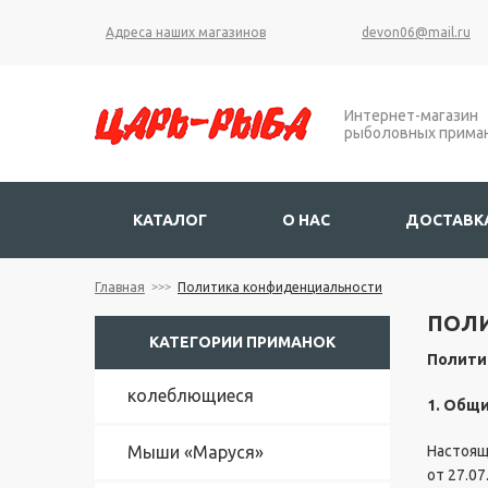
М
Адреса наших магазинов
devon06@mail.ru
ы
ш
и
Интернет-магазин
"
рыболовных прима
М
а
р
у
КАТАЛОГ
О НАС
ДОСТАВКА
с
я
"
Главная
Политика конфиденциальности
ПОЛ
К
КАТЕГОРИИ ПРИМАНОК
а
Полити
т
у
колеблющиеся
1. Общ
ш
к
Мыши «Маруся»
Настоящ
и
от 27.0
"