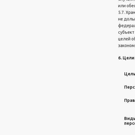
л
или обе
о
5.7. Хр
г
не доль
О
федерал
п
субъект
т
целей о
о
законом
в
ы
6. Цел
й
п
р
Цель
а
й
Перс
с
Прав
К
о
н
Виды
т
перс
а
к