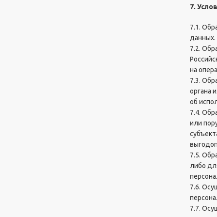
7. Усл
т
ы
7.1. Об
данных.
7.2. Об
Л
Российс
и
на опер
ч
н
7.3. Об
ы
органа 
й
об испо
к
7.4. Об
а
или пор
б
субъект
и
выгодоп
н
7.5. Об
е
либо дл
т
персона
7.6. Ос
персона
Искать:
Поиск
7.7. Ос