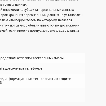
неточных данных.
ей определить субъекта персональных данных,
 срок хранения персональных данных не установлен
елем или поручителем по которому является
ничтожаются либо обезличиваются по достижении
целей, если иное не предусмотрено федеральным
редством отправки электронных писем
ый адресномера телефонов
и, информационных технологиях и о защите
ФЗ