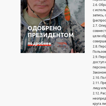
2.6. Об
Б
с испол
л
запись,
ё
(распро
с
2.7. Оп
ОДОБРЕНО
н
совмест
ы
ПРЕЗИДЕНТОМ
цели об
"
соверша
К
подробнее
2.8. Пе
о
Пользов
л
2.9. Пе
е
б
доступ 
л
персона
ю
Законом
щ
2.10. П
и
2.11. П
е
лицу ил
с
2.12. Р
я
неопред
"
круга л