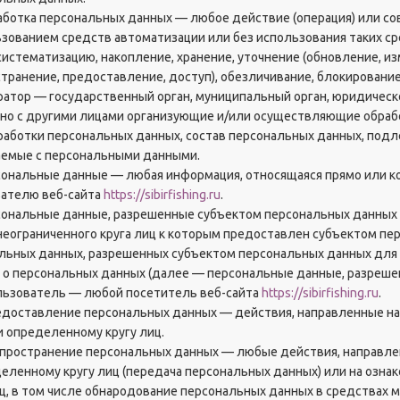
работка персональных данных — любое действие (операция) или со
ьзованием средств автоматизации или без использования таких с
 систематизацию, накопление, хранение, уточнение (обновление, и
странение, предоставление, доступ), обезличивание, блокировани
ератор — государственный орган, муниципальный орган, юридическ
но с другими лицами организующие и/или осуществляющие обраб
работки персональных данных, состав персональных данных, подл
емые с персональными данными.
рсональные данные — любая информация, относящаяся прямо или 
ателю веб-сайта
https://sibirfishing.ru
.
рсональные данные, разрешенные субъектом персональных данных
неограниченного круга лиц к которым предоставлен субъектом пер
льных данных, разрешенных субъектом персональных данных для 
 о персональных данных (далее — персональные данные, разреше
ользователь — любой посетитель веб-сайта
https://sibirfishing.ru
.
редоставление персональных данных — действия, направленные н
и определенному кругу лиц.
аспространение персональных данных — любые действия, направл
еленному кругу лиц (передача персональных данных) или на озн
иц, в том числе обнародование персональных данных в средствах