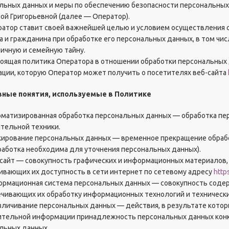
льных данных и меры по обеспечению безопасности персональны
й Григорьевной (далее — Оператор).
ератор ставит своей важнейшей целью и условием осуществления
а и гражданина при обработке его персональных данных, в том чи
личную и семейную тайну.
стоящая политика Оператора в отношении обработки персональных 
ции, которую Оператор может получить о посетителях веб-сайта
овные понятия, используемые в Политике
томатизированная обработка персональных данных — обработка п
тельной техники.
окирование персональных данных — временное прекращение обрабо
работка необходима для уточнения персональных данных).
б-сайт — совокупность графических и информационных материалов,
ивающих их доступность в сети интернет по сетевому адресу
https
формационная система персональных данных — совокупность соде
ечивающих их обработку информационных технологий и технически
езличивание персональных данных — действия, в результате кото
тельной информации принадлежность персональных данных конк
льных данных.