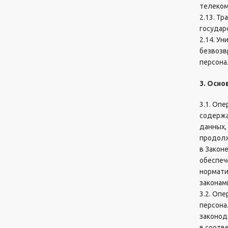
телеком
Б
2.13. Т
л
государ
ё
с
2.14. У
н
безвозв
ы
персона
"
В
3. Осно
р
а
3.1. Оп
щ
содержа
а
данных,
ю
продолж
щ
в Закон
и
обеспеч
е
нормати
с
законам
я
3.2. Оп
"
персона
Л
законод
в соотв