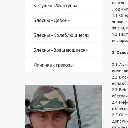
персона
Ф
Катушки «Фортуна»
Людмило
о
1.1. Оп
р
Блёсны «Девон»
т
человек
у
жизни, 
н
1.2. На
Блёсны «Колеблющиеся»
а
информа
"
Блёсны «Вращающиеся»
2. Осн
Б
л
Личинка стрекозы
2.1. Ав
ё
вычисли
с
2.2. Бл
н
если об
ы
2.3. Ве
"
обеспеч
Д
2.4. Ин
е
и обесп
в
2.5. Об
о
дополни
н
"
персона