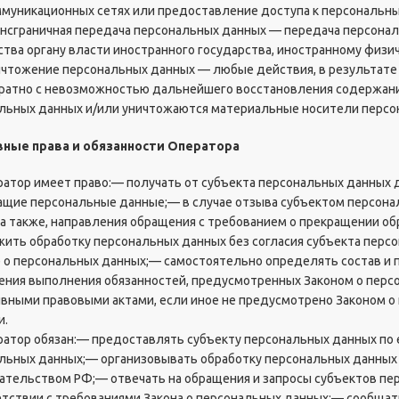
муникационных сетях или предоставление доступа к персональн
рансграничная передача персональных данных — передача персона
ства органу власти иностранного государства, иностранному физ
ничтожение персональных данных — любые действия, в результат
ратно с невозможностью дальнейшего восстановления содержан
льных данных и/или уничтожаются материальные носители персо
вные права и обязанности Оператора
ератор имеет право:— получать от субъекта персональных данны
щие персональные данные;— в случае отзыва субъектом персонал
 а также, направления обращения с требованием о прекращении о
ить обработку персональных данных без согласия субъекта персо
е о персональных данных;— самостоятельно определять состав и 
ения выполнения обязанностей, предусмотренных Законом о перс
вными правовыми актами, если иное не предусмотрено Законом 
и.
ератор обязан:— предоставлять субъекту персональных данных по
льных данных;— организовывать обработку персональных данных
ательством РФ;— отвечать на обращения и запросы субъектов пе
етствии с требованиями Закона о персональных данных;— сообщат