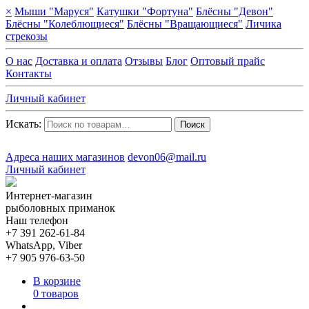
×
Мыши "Маруся"
Катушки "Фортуна"
Блёсны "Девон"
Блёсны "Колеблющиеся"
Блёсны "Вращающиеся"
Личика
стрекозы
О нас
Доставка и оплата
Отзывы
Блог
Оптовый прайс
Контакты
Личный кабинет
Искать:
Поиск
Адреса наших магазинов
devon06@mail.ru
Личный кабинет
Интернет-магазин
рыболовных приманок
Наш телефон
+7 391 262-61-84
WhatsApp, Viber
+7 905 976-63-50
В корзине
0 товаров