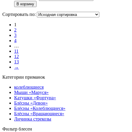
В корзину
Сортировать по:
1
2
3
4
…
11
12
13
→
Категории приманок
колеблющиеся
Мыши «Маруся»
Катушки «Фортуна»
Блёсны «Девон»
Блёсны «Колеблющиеся»
Блёсны «Вращающиеся»
Личинка стрекозы
Фильтр блесен