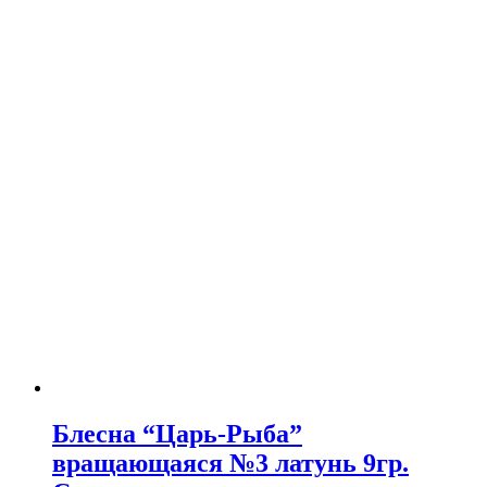
Блесна “Царь-Рыба”
вращающаяся №3 латунь 9гр.