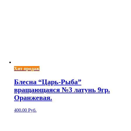
Хит продаж
Блесна “Царь-Рыба”
вращающаяся №3 латунь 9гр.
Оранжевая.
400.00
Руб.