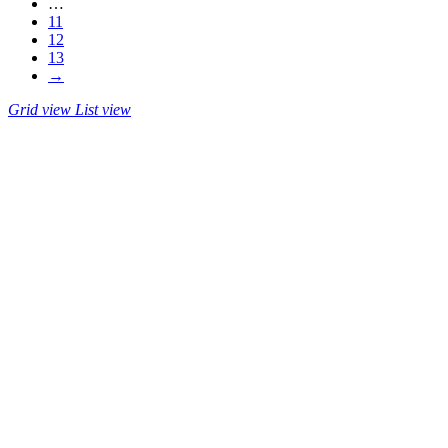
…
11
12
13
→
Grid view
List view