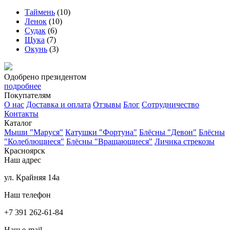
Таймень
(10)
Ленок
(10)
Судак
(6)
Щука
(7)
Окунь
(3)
Одобрено президентом
подробнее
Покупателям
О нас
Доставка и оплата
Отзывы
Блог
Сотрудничество
Контакты
Каталог
Мыши "Маруся"
Катушки "Фортуна"
Блёсны "Девон"
Блёсны
"Колеблющиеся"
Блёсны "Вращающиеся"
Личика стрекозы
Красноярск
Наш адрес
ул. Крайняя 14а
Наш телефон
+7 391 262-61-84
Наш e-mail