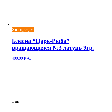
Хит продаж
Блесна “Царь-Рыба”
вращающаяся №3 латунь 9гр.
400.00
Руб.
1
шт