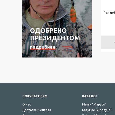
Б
“колеб
л
ё
с
ОДОБРЕНО
н
ы
ПРЕЗИДЕНТОМ
"
К
подробнее
о
л
е
б
л
ю
щ
и
е
ПОКУПАТЕЛЯМ
КАТАЛОГ
с
я
О нас
Мыши "Маруся"
"
Доставка и оплата
Катушки "Фортуна"