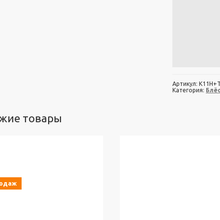
Артикул:
К11Н+
Категория:
Блё
жие товары
родаж