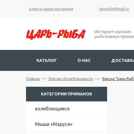
М
Адреса наших магазинов
devon06@mail.ru
ы
ш
и
Интернет-магазин
"
рыболовных прима
М
а
р
у
КАТАЛОГ
О НАС
ДОСТАВКА
с
я
"
Главная
Блёсны «Колеблющиеся»
Блесна “Царь-Рыба
К
КАТЕГОРИИ ПРИМАНОК
а
т
у
колеблющиеся
ш
к
Мыши «Маруся»
и
"