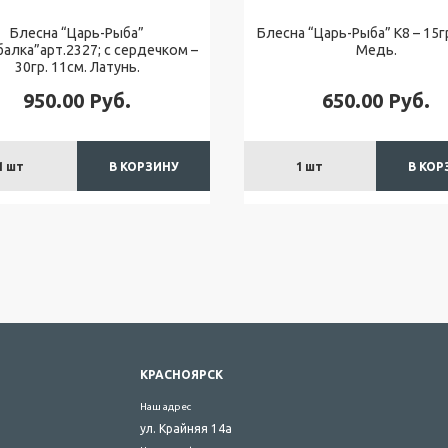
Блесна “Царь-Рыба”
Блесна “Царь-Рыба” К8 – 15гр
алка”арт.2327; с сердечком –
Медь.
30гр. 11см. Латунь.
950.00
Руб.
650.00
Руб.
1
шт
В КОРЗИНУ
1
шт
В КОР
КРАСНОЯРСК
Наш адрес
ул. Крайняя 14а