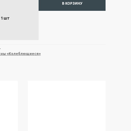
В КОРЗИНУ
1
шт
Т
сны «Колеблющиеся»