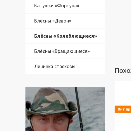
Ф
Катушки «Фортуна»
о
р
Блёсны «Девон»
т
у
н
Блёсны «Колеблющиеся»
а
"
Блёсны «Вращающиеся»
Б
л
Личинка стрекозы
ё
Похо
с
н
ы
"
Д
е
Хит п
в
о
н
"