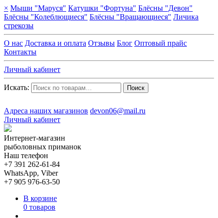
×
Мыши "Маруся"
Катушки "Фортуна"
Блёсны "Девон"
Блёсны "Колеблющиеся"
Блёсны "Вращающиеся"
Личика
стрекозы
О нас
Доставка и оплата
Отзывы
Блог
Оптовый прайс
Контакты
Личный кабинет
Искать:
Поиск
Адреса наших магазинов
devon06@mail.ru
Личный кабинет
Интернет-магазин
рыболовных приманок
Наш телефон
+7 391 262-61-84
WhatsApp, Viber
+7 905 976-63-50
В корзине
0 товаров