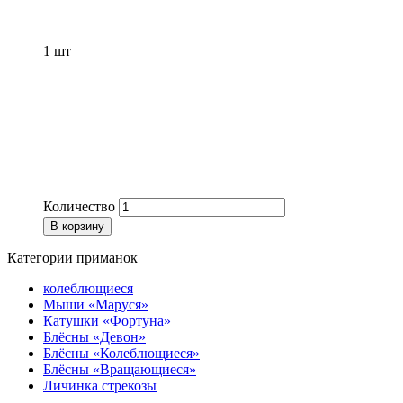
1
шт
Количество
В корзину
Категории приманок
колеблющиеся
Мыши «Маруся»
Катушки «Фортуна»
Блёсны «Девон»
Блёсны «Колеблющиеся»
Блёсны «Вращающиеся»
Личинка стрекозы