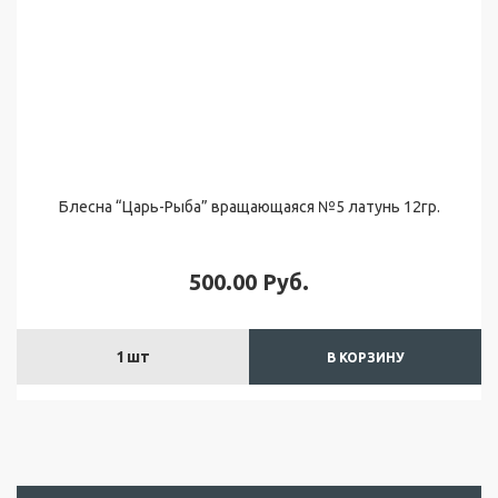
и
ч
и
к
а
с
т
р
е
Блесна “Царь-Рыба” вращающаяся №5 латунь 12гр.
к
о
з
ы
500.00
Руб.
О
1
шт
В КОРЗИНУ
н
а
с
Д
о