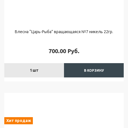
Б
л
ё
с
н
Блесна “Царь-Рыба” вращающаяся №7 никель 22гр.
ы
"
В
700.00
Руб.
р
а
щ
а
1
шт
В КОРЗИНУ
ю
щ
и
е
с
я
"
Хит продаж
Л