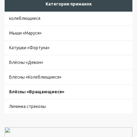
с
Категории приманок
т
а
колеблющиеся
в
к
Мыши «Маруся»
а
и
о
Катушки «Фортуна»
п
л
Блёсны «Девон»
а
т
Блёсны «Колеблющиеся»
а
О
Блёсны «Вращающиеся»
т
з
Личинка стрекозы
ы
в
ы
Б