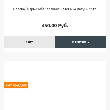
Б
Блесна “Царь-Рыба” вращающаяся №4 латунь 11гр.
л
ё
с
450.00
Руб.
н
ы
"
1
шт
В КОРЗИНУ
К
о
л
е
б
л
ю
щ
и
Хит продаж
е
с
я
"