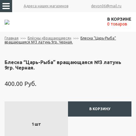
Адреса наших магазинов
devon06@mail.ru
М
ы
В КОРЗИНЕ
ш
0 товаров
и
"
Главная
Блёсны «Вращающиеся»
Блесна “Царь-Рыба”
М
вращающаяся №3 латунь 9гр. Черная.
а
р
у
Блесна “Царь-Рыба” вращающаяся №3 латунь
с
9гр. Черная.
Хит продаж
я
"
400.00
Руб.
К
а
т
у
В КОРЗИНУ
ш
к
1
шт
и
"