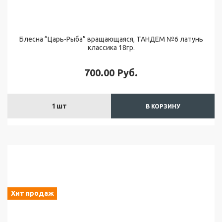
и
ч
и
к
Блесна “Царь-Рыба” вращающаяся, ТАНДЕМ №6 латунь
а
классика 18гр.
с
т
700.00
Руб.
р
е
к
о
1
шт
В КОРЗИНУ
з
ы
О
н
а
с
Хит продаж
Д
о