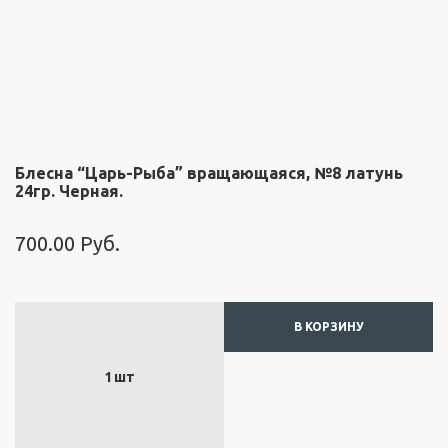
Ф
о
р
т
у
н
а
"
Блесна “Царь-Рыба” вращающаяся, №8 латунь
24гр. Черная.
Б
л
ё
700.00
Руб.
с
н
ы
"
В КОРЗИНУ
Д
е
1
шт
в
о
н
"