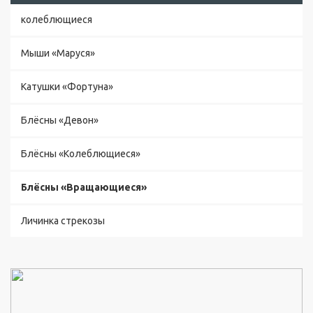
л
о
колеблющиеся
г
О
Мыши «Маруся»
п
т
Катушки «Фортуна»
о
в
Блёсны «Девон»
ы
й
Блёсны «Колеблющиеся»
п
р
а
Блёсны «Вращающиеся»
й
с
Личинка стрекозы
К
о
н
т
а
к